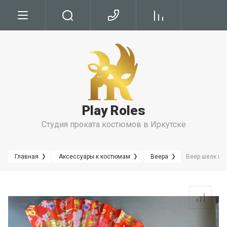
Условия
Условия Бронирования
Условия проката
Play Roles
Правила Проката
Студия проката костюмов в Иркутске
Главная
Аксессуары к костюмам
Веера
Веер шелк кр