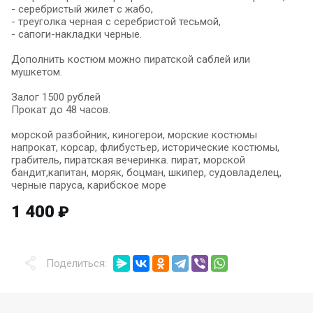
- серебристый жилет с жабо,
- треуголка черная с серебристой тесьмой,
- сапоги-накладки черные.
Дополнить костюм можно пиратской саблей или
мушкетом.
Залог 1500 рублей
Прокат до 48 часов.
морской разбойник, киногерои, морские костюмы
напрокат, корсар, флибустьер, исторические костюмы,
грабитель, пиратская вечеринка. пират, морской
бандит,капитан, моряк, боцман, шкипер, судовладелец,
черные паруса, карибское море
1 400
₽
Поделиться: