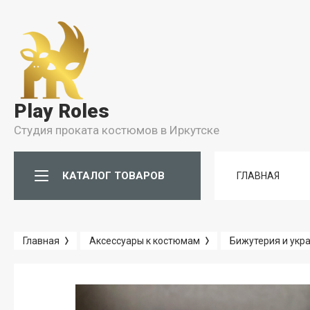
Условия
Условия Бронирования
Play Roles
Условия проката
Студия проката костюмов в Иркутске
Правила Проката
КАТАЛОГ ТОВАРОВ
ГЛАВНАЯ
Главная
Аксессуары к костюмам
Бижутерия и укр