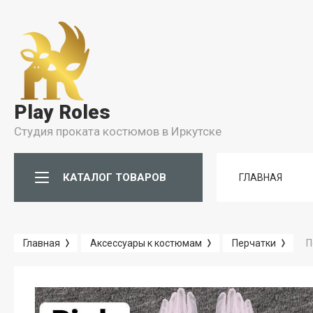
Условия
Условия Бронирования
Play Roles
Условия проката
Студия проката костюмов в Иркутске
Правила Проката
КАТАЛОГ ТОВАРОВ
ГЛАВНАЯ
П
Главная
Аксессуары к костюмам
Перчатки