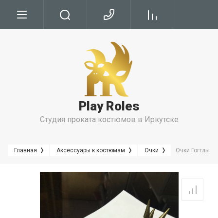
Условия
Условия Бронирования
Условия проката
Play Roles
Правила Проката
Студия проката костюмов в Иркутске
Главная
Аксессуары к костюмам
Очки
Очки Гогглы (