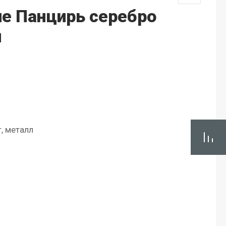
ие Панцирь серебро
м
т, металл