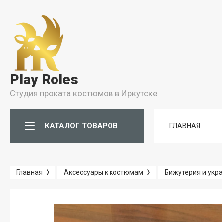
Условия
Условия Бронирования
Play Roles
Условия проката
Студия проката костюмов в Иркутске
Правила Проката
КАТАЛОГ ТОВАРОВ
ГЛАВНАЯ
Главная
Аксессуары к костюмам
Бижутерия и укр