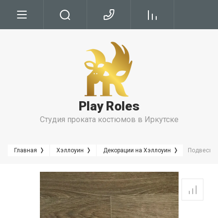
Условия
Условия Бронирования
Условия проката
Play Roles
Правила Проката
Студия проката костюмов в Иркутске
Главная
Хэллоуин
Декорации на Хэллоуин
Подвесная