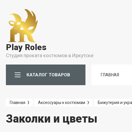
Условия
Условия Бронирования
Play Roles
Условия проката
Студия проката костюмов в Иркутске
Правила Проката
КАТАЛОГ ТОВАРОВ
ГЛАВНАЯ
Главная
Аксессуары к костюмам
Бижутерия и укр
Заколки и цветы