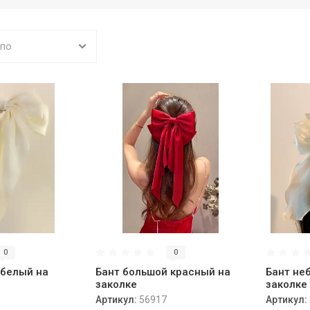
 по
0
0
 белый на
Бант большой красный на
Бант не
заколке
заколке
Артикул:
56917
Артикул: