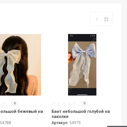
0
0
большой бежевый на
Бант небольшой голубой на
заколке
54788
Артикул:
54975