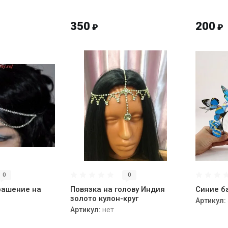
350
200
₽
₽
0
0
рашение на
Повязка на голову Индия
Синие б
золото кулон-круг
Артикул:
Артикул:
нет