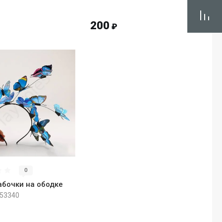
200
₽
0
абочки на ободке
53340